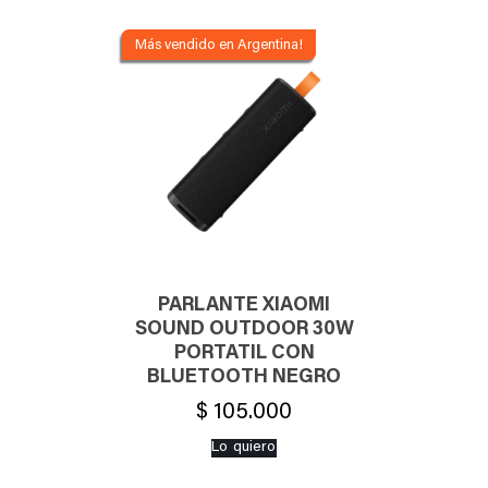
era:
es:
$ 34.700.
$ 26.000.
PARLANTE XIAOMI
SOUND OUTDOOR 30W
PORTATIL CON
BLUETOOTH NEGRO
$
105.000
Lo quiero