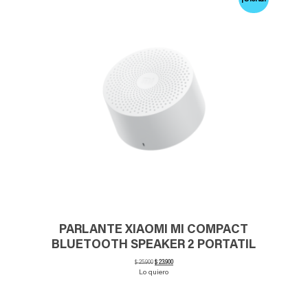
PARLANTE XIAOMI MI COMPACT
BLUETOOTH SPEAKER 2 PORTATIL
El
El
$
25.900
$
23.900
precio
precio
Lo quiero
original
actual
era:
es:
$ 25.900.
$ 23.900.