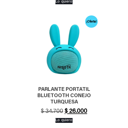
Lo quiero
original
actual
era:
es:
$ 34.700.
$ 26.000.
¡Oferta!
PARLANTE PORTATIL
BLUETOOTH CONEJO
TURQUESA
El
El
$
34.700
$
26.000
precio
precio
Lo quiero
original
actual