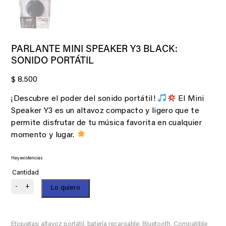
PARLANTE MINI SPEAKER Y3 BLACK:
SONIDO PORTÁTIL
$
8.500
¡Descubre el poder del sonido portátil!
El Mini
Speaker Y3 es un altavoz compacto y ligero que te
permite disfrutar de tu música favorita en cualquier
momento y lugar.
Hay existencias
PARLANTE
-
+
Lo quiero
MINI
SPEAKER
Y3
BLACK:
SONIDO
PORTÁTIL
Etiquetas:
altavoz portátil
,
batería recargable
,
Bluetooth
,
Compatible