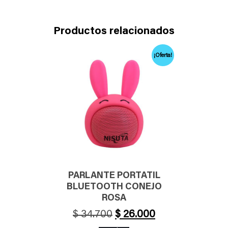
Productos relacionados
¡Oferta!
PARLANTE PORTATIL
BLUETOOTH CONEJO
ROSA
El
El
$
34.700
$
26.000
precio
precio