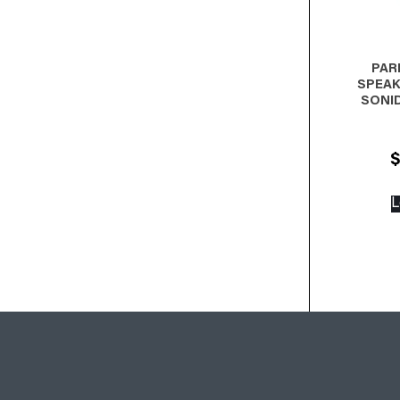
PAR
SPEAK
SONI
L