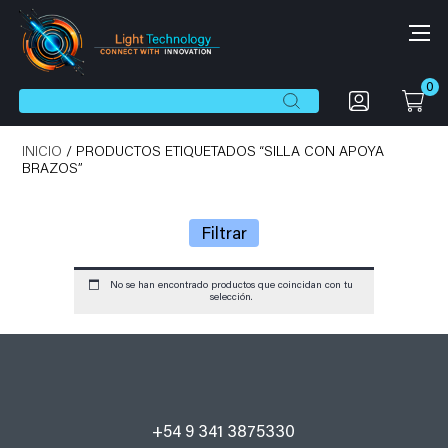
0
Botón de búsqueda
Buscar:
INICIO
/ PRODUCTOS ETIQUETADOS “SILLA CON APOYA
BRAZOS”
Filtrar
No se han encontrado productos que coincidan con tu
selección.
+54 9 341 3875330