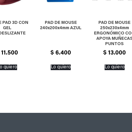
 PAD 3D CON
PAD DE MOUSE
PAD DE MOUSE
GEL
240x200x4mm AZUL
250x230x4mm
DESLIZANTE
ERGONÓMICO C
APOYA MUÑECA
PUNTOS
11.500
$
6.400
$
13.000
o quiero
Lo quiero
Lo quiero